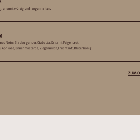
k
lzig, umami, würzig und langanhaltend
g
ot Noire, Blauburgunder, Ciabatta, Grissini, Feigenbrot,
ne, Aprikose, Birnenmostarda, Ziegenmilch, Fruchtsaft, Blütenhonig
ZUM O