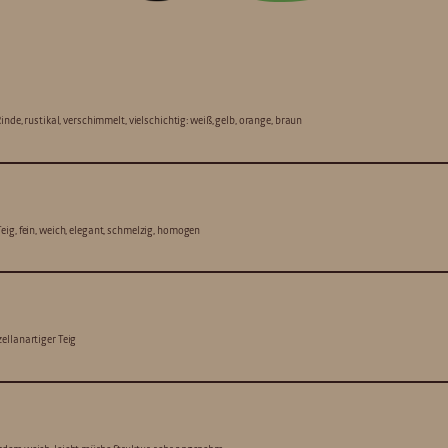
Rinde, rustikal, verschimmelt, vielschichtig: weiß, gelb, orange, braun
eig, fein, weich, elegant, schmelzig, homogen
ellanartiger Teig