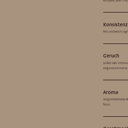
kompakt, aber trot
Konsistenz
fest und weich zugl
Geruch
außen sehr intensiv
elegante animalisc
Aroma
langanhaltendes Aro
Nuss