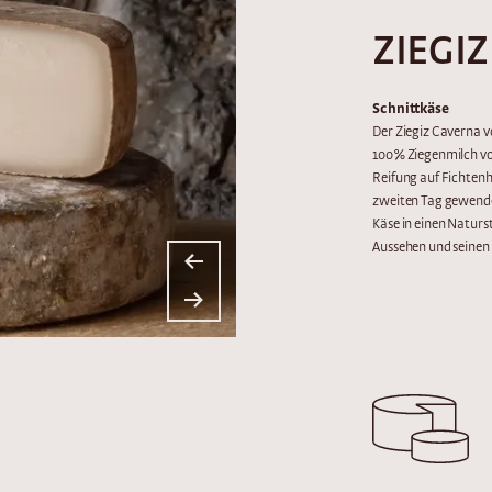
ZIEGI
Schnittkäse
Der Ziegiz Caverna vo
100% Ziegenmilch vo
Reifung auf Fichtenh
zweiten Tag gewende
Käse in einen Naturst
Aussehen und seinen