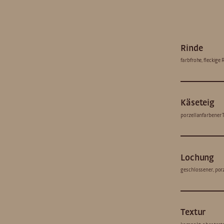
Rinde
farbfrohe, fleckige 
Käseteig
porzellanfarbener T
Lochung
geschlossener, porz
Textur