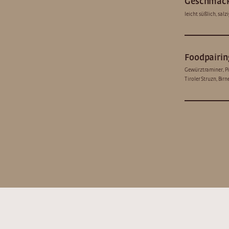
Geschmac
leicht süßlich, sa
Foodpairin
Gewürztraminer, Pin
Tiroler Struzn, Bir