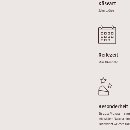
Käseart
Schnittkäse
Reifezeit
Min. 8 Monate
Besonderheit
Bis zu 12 Monate in ein
mit wildem Naturschimm
unerwartet weicher Kon