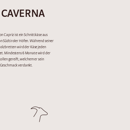
Z CAVERNA
n Capriz ist ein Schnittkäse aus
n Südtiroler Höfen. Während seiner
olzbretten wird der Käse jeden
t. Mindestens 6 Monate wird der
ollen gereift, welchem er sein
 Geschmack verdankt.