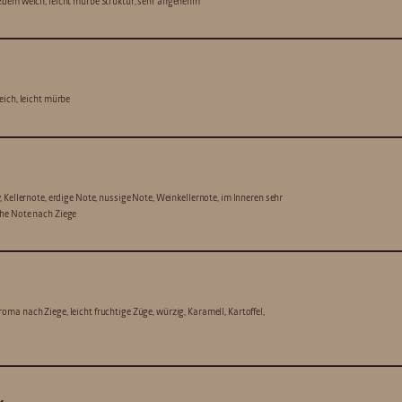
zdem weich, leicht mürbe Struktur, sehr angenehm
eich, leicht mürbe
, Kellernote, erdige Note, nussige Note, Weinkellernote, im Inneren sehr
he Note nach Ziege
ma nach Ziege, leicht fruchtige Züge, würzig, Karamell, Kartoffel,