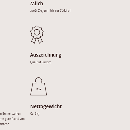
Milch
100% Ziegenmilch aus Südtirol
Auszeichnung
Qualität Südtirol
Nettogewicht
em Bunkerstollen
Ca. 6kg
el gereift und von
sistenz